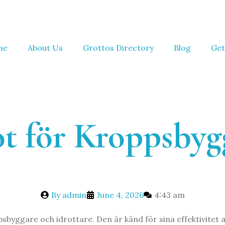
me
About Us
Grottos Directory
Blog
Get
ot för Kroppsby
By
admin
June 4, 2026
4:43 am
sbyggare och idrottare. Den är känd för sina effektivitet 