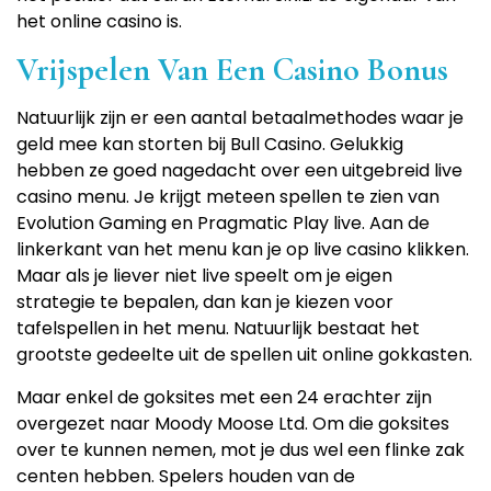
het online casino is.
Vrijspelen Van Een Casino Bonus
Natuurlijk zijn er een aantal betaalmethodes waar je
geld mee kan storten bij Bull Casino. Gelukkig
hebben ze goed nagedacht over een uitgebreid live
casino menu. Je krijgt meteen spellen te zien van
Evolution Gaming en Pragmatic Play live. Aan de
linkerkant van het menu kan je op live casino klikken.
Maar als je liever niet live speelt om je eigen
strategie te bepalen, dan kan je kiezen voor
tafelspellen in het menu. Natuurlijk bestaat het
grootste gedeelte uit de spellen uit online gokkasten.
Maar enkel de goksites met een 24 erachter zijn
overgezet naar Moody Moose Ltd. Om die goksites
over te kunnen nemen, mot je dus wel een flinke zak
centen hebben. Spelers houden van de