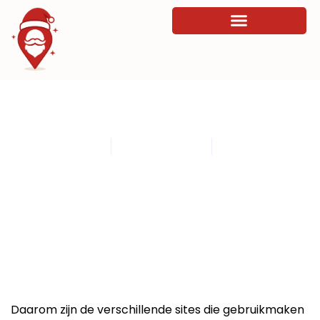
Stock Market Live Game Review door
SuperBigWin
By
admin
March 28, 2026
10:46 pm
Daarom zijn de verschillende sites die gebruikmaken