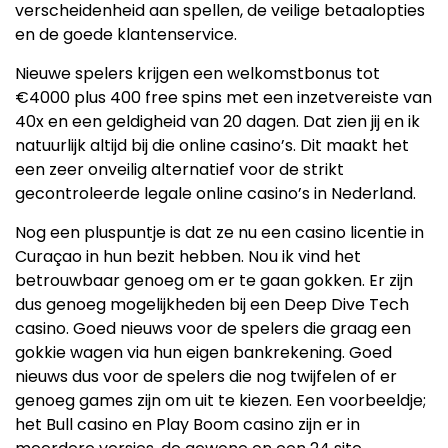
verscheidenheid aan spellen, de veilige betaalopties
en de goede klantenservice.
Nieuwe spelers krijgen een welkomstbonus tot
€4000 plus 400 free spins met een inzetvereiste van
40x en een geldigheid van 20 dagen. Dat zien jij en ik
natuurlijk altijd bij die online casino’s. Dit maakt het
een zeer onveilig alternatief voor de strikt
gecontroleerde legale online casino’s in Nederland.
Nog een pluspuntje is dat ze nu een casino licentie in
Curaçao in hun bezit hebben. Nou ik vind het
betrouwbaar genoeg om er te gaan gokken. Er zijn
dus genoeg mogelijkheden bij een Deep Dive Tech
casino. Goed nieuws voor de spelers die graag een
gokkie wagen via hun eigen bankrekening. Goed
nieuws dus voor de spelers die nog twijfelen of er
genoeg games zijn om uit te kiezen. Een voorbeeldje;
het Bull casino en Play Boom casino zijn er in