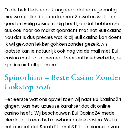
En de belofte is er ook nog eens dat er regelmatig
nieuwe spellen bij gaan komen. Ze weten wat een
goed en veilig casino nodig heeft, en dat hebben ze
dus ook naar de markt gebracht met het Bull casino.
Nou dat is dus precies wat ik bij Bull casino kan doen!
Ik wil gewoon lekker gokken zonder gezeik. Als
laatste kan je natuurlijk ook nog via de mail met Bull
casino contact opnemen. Maar onthoud wel effe, ze
zijn dus niet altijd online.
Spinorhino – Beste Casino Zonder
Gokstop 2026
Het eerste wat ons opviel toen wij naar BullCasino24
gingen, was het luxueuze karakter dat dit online
casino heeft. Wij beschouwen BullCasino24 mede
hierdoor als een betrouwbaar online casino. Wel is
het positief dat Sarah Eternal S.R.L. de eigenaar van