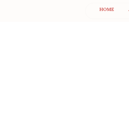
HOME
Технологи юунд кази