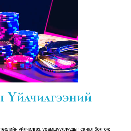
 Үйлчилгээний
 төрлийн үйлчилгээ, урамшууллуудыг санал болгож