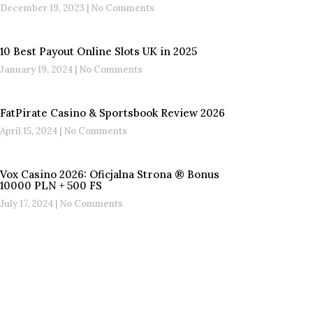
December 19, 2023
No Comments
10 Best Payout Online Slots UK in 2025
January 19, 2024
No Comments
FatPirate Casino & Sportsbook Review 2026
April 15, 2024
No Comments
Vox Casino 2026: Oficjalna Strona ®️ Bonus
10000 PLN + 500 FS
July 17, 2024
No Comments