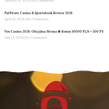
January 19, 2024
No Comments
FatPirate Casino & Sportsbook Review 2026
April 15, 2024
No Comments
Vox Casino 2026: Oficjalna Strona ®️ Bonus 10000 PLN + 500 FS
July 17, 2024
No Comments