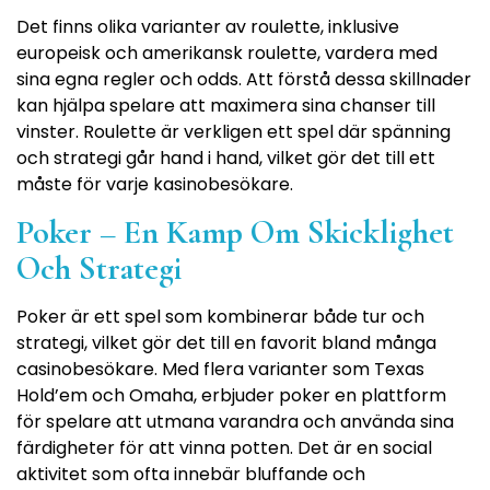
Det finns olika varianter av roulette, inklusive
europeisk och amerikansk roulette, vardera med
sina egna regler och odds. Att förstå dessa skillnader
kan hjälpa spelare att maximera sina chanser till
vinster. Roulette är verkligen ett spel där spänning
och strategi går hand i hand, vilket gör det till ett
måste för varje kasinobesökare.
Poker – En Kamp Om Skicklighet
Och Strategi
Poker är ett spel som kombinerar både tur och
strategi, vilket gör det till en favorit bland många
casinobesökare. Med flera varianter som Texas
Hold’em och Omaha, erbjuder poker en plattform
för spelare att utmana varandra och använda sina
färdigheter för att vinna potten. Det är en social
aktivitet som ofta innebär bluffande och