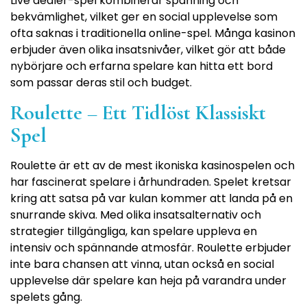
Live dealer-spel kombinerar spänning och
bekvämlighet, vilket ger en social upplevelse som
ofta saknas i traditionella online-spel. Många kasinon
erbjuder även olika insatsnivåer, vilket gör att både
nybörjare och erfarna spelare kan hitta ett bord
som passar deras stil och budget.
Roulette – Ett Tidlöst Klassiskt
Spel
Roulette är ett av de mest ikoniska kasinospelen och
har fascinerat spelare i århundraden. Spelet kretsar
kring att satsa på var kulan kommer att landa på en
snurrande skiva. Med olika insatsalternativ och
strategier tillgängliga, kan spelare uppleva en
intensiv och spännande atmosfär. Roulette erbjuder
inte bara chansen att vinna, utan också en social
upplevelse där spelare kan heja på varandra under
spelets gång.