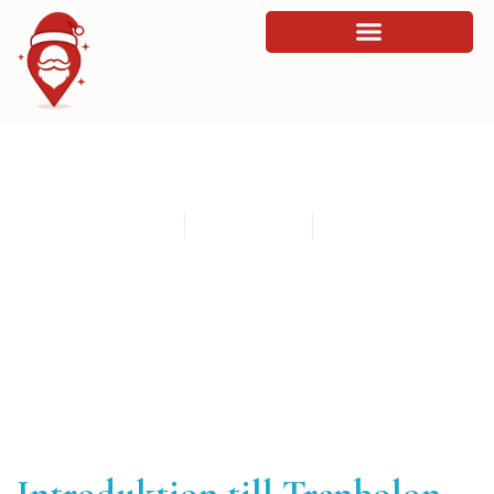
Varför Trenbolon är en professionell
steroid
By
admin
July 6, 2026
10:44 pm