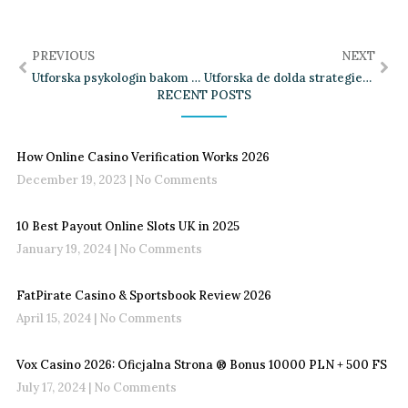
PREVIOUS
NEXT
Utforska psykologin bakom casinospelstrategier
Utforska de dolda strategierna hos framgångsrika spelare på Malina Casino
RECENT POSTS
How Online Casino Verification Works 2026
December 19, 2023
No Comments
10 Best Payout Online Slots UK in 2025
January 19, 2024
No Comments
FatPirate Casino & Sportsbook Review 2026
April 15, 2024
No Comments
Vox Casino 2026: Oficjalna Strona ®️ Bonus 10000 PLN + 500 FS
July 17, 2024
No Comments