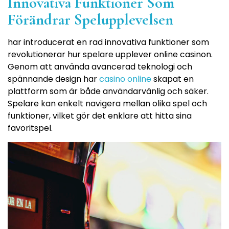
Innovativa Funktioner Som
Förändrar Spelupplevelsen
har introducerat en rad innovativa funktioner som
revolutionerar hur spelare upplever online casinon.
Genom att använda avancerad teknologi och
spännande design har
casino online
skapat en
plattform som är både användarvänlig och säker.
Spelare kan enkelt navigera mellan olika spel och
funktioner, vilket gör det enklare att hitta sina
favoritspel.