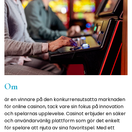
Om
är en vinnare på den konkurrensutsatta marknaden
för online casinon, tack vare sin fokus på innovation
och spelarnas upplevelse. Casinot erbjuder en säker
och användarvänlig plattform som gör det enkelt
för spelare att njuta av sina favoritspel. Med ett