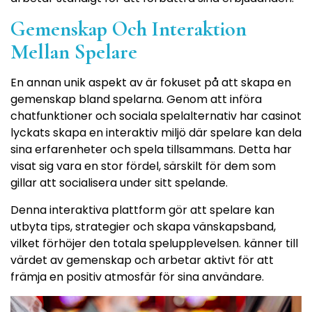
Gemenskap Och Interaktion
Mellan Spelare
En annan unik aspekt av är fokuset på att skapa en
gemenskap bland spelarna. Genom att införa
chatfunktioner och sociala spelalternativ har casinot
lyckats skapa en interaktiv miljö där spelare kan dela
sina erfarenheter och spela tillsammans. Detta har
visat sig vara en stor fördel, särskilt för dem som
gillar att socialisera under sitt spelande.
Denna interaktiva plattform gör att spelare kan
utbyta tips, strategier och skapa vänskapsband,
vilket förhöjer den totala spelupplevelsen. känner till
värdet av gemenskap och arbetar aktivt för att
främja en positiv atmosfär för sina användare.