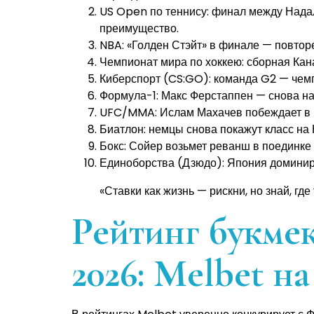
US Open по теннису: финал между Нада
преимущество.
NBA: «Голден Стэйт» в финале — повто
Чемпионат мира по хоккею: сборная Кан
Киберспорт (CS:GO): команда G2 — чем
Формула-1: Макс Ферстаппен — снова н
UFC/MMA: Ислам Махачев побеждает в г
Биатлон: немцы снова покажут класс на 
Бокс: Сойер возьмет реванш в поединке 
Единоборства (Дзюдо): Япония доминир
«Ставки как жизнь — рискни, но знай, где
Рейтинг букме
2026: Melbet на