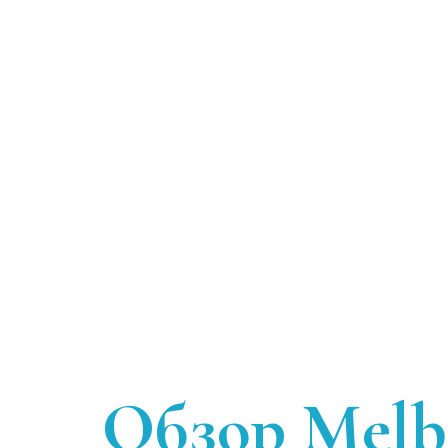
Обзор Melbe