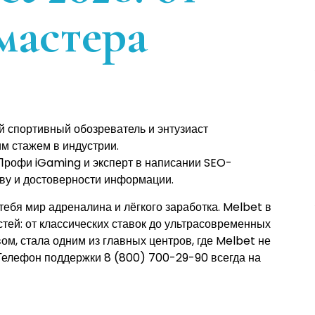
мастера
й спортивный обозреватель и энтузиаст
им стажем в индустрии.
 Профи iGaming и эксперт в написании SEO-
ву и достоверности информации.
тебя мир адреналина и лёгкого заработка. Melbet в
тей: от классических ставок до ультрасовременных
ом, стала одним из главных центров, где Melbet не
! Телефон поддержки 8 (800) 700-29-90 всегда на