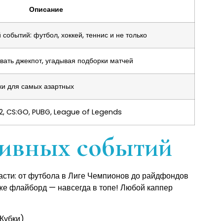
Описание
событий: футбол, хоккей, теннис и не только
вать джекпот, угадывая подборки матчей
ки для самых азартных
 2, CS:GO, PUBG, League of Legends
тивных событий
асти: от футбола в Лиге Чемпионов до райдфондов
даже флайборд — навсегда в топе! Любой каппер
Кубки)