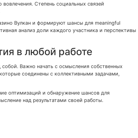
о вовлечения. Степень социальных связей
.
азино Вулкан и формируют шансы для meaningful
тивная анализ доли каждого участника и перспективы
ия в любой работе
 собой. Важно начать с осмысления собственных
 которые соединены с коллективными задачами,
ние оптимизаций и обнаружение шансов для
мысление над результатами своей работы.