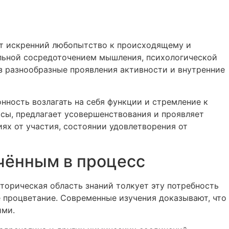
ет искренний любопытство к происходящему и
ельной сосредоточением мышления, психологической
ез разнообразные проявления активности и внутренние
ность возлагать на себя функции и стремление к
осы, предлагает усовершенствования и проявляет
ях от участия, состоянии удовлетворения от
чённым в процесс
торическая область знаний толкует эту потребность
 процветание. Современные изучения доказывают, что
ими.