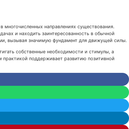
 в многочисленных направлениях существования.
дачах и находить заинтересованность в обычной
ми, вызывая значимую фундамент для движущей силы.
тигать собственные необходимости и стимулы, а
ым практикой поддерживает развитию позитивной