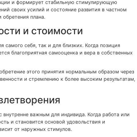
рации и формирует стабильную стимулирующую
ений своих усилий и состояние развития в частном
и обретения плана.
ости и стоимости
 самого себя, так и для близких. Когда позиция
ется благоприятная самооценка и вера в собственных
иобретение этого принятия нормальным образом через
венности и стремлению к более высоким результатам,
влетворения
 внутренне важным для индивида. Когда работа или
сть и становится основой удовольствия и
висит от наружных стимулов.