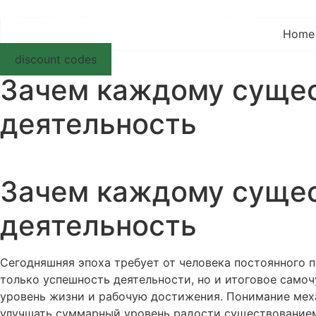
Skip
to
Home
content
discount codes
Зачем каждому сущес
деятельность
Зачем каждому сущес
деятельность
Сегодняшняя эпоха требует от человека постоянного п
только успешность деятельности, но и итоговое само
уровень жизни и рабочую достижения. Понимание мех
улучшать суммарный уровень радости существование