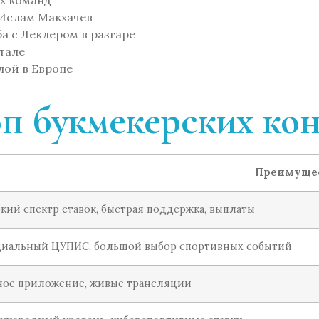
х команд
 Ислам Макхачев
а с Леклером в разгаре
тале
лой в Европе
оп букмекерских кон
Преимуще
ий спектр ставок, быстрая поддержка, выплаты
иальный ЦУПИС, большой выбор спортивных событий
ное приложение, живые трансляции