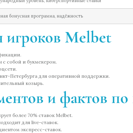
ународный уровень, киберспортивные ставки
ная бонусная программа, надёжность
я игроков Melbet
фикации.
н с собой и букмекером.
оцсети.
анкт-Петербурга для оперативной поддержки.
нительный козырь.
ментов и фактов по
рует более 70% ставок Melbet.
дходит для live-ставок.
циентом экспресс-ставок.