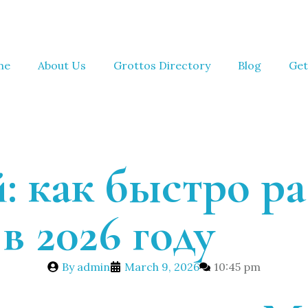
me
About Us
Grottos Directory
Blog
Get
й: как быстро р
в 2026 году
By
admin
March 9, 2026
10:45 pm