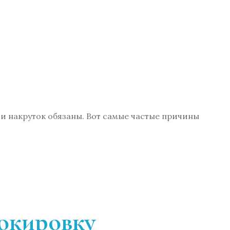
а и накруток обязаны. Вот самые частые причины
окировку