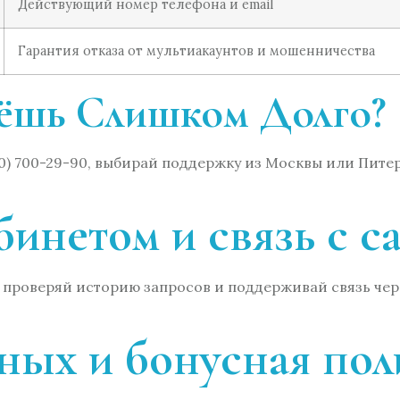
Действующий номер телефона и email
Гарантия отказа от мультиакаунтов и мошенничества
дёшь Слишком Долго?
00) 700-29-90, выбирай поддержку из Москвы или Питер
бинетом и связь с 
 проверяй историю запросов и поддерживай связь чере
ных и бонусная пол