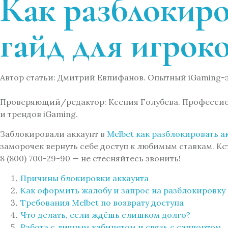
Как разблокиро
гайд для игроко
Автор статьи:
Дмитрий Евпифанов
. Опытный iGaming-
Проверяющий/редактор:
Ксения Голубева
. Професси
и трендов iGaming.
Заблокировали аккаунт в
Melbet как разблокировать а
заморочек вернуть себе доступ к любимым ставкам. Кс
8 (800) 700-29-90 — не стесняйтесь звонить!
Причины блокировки аккаунта
Как оформить жалобу и запрос на разблокировку
Требования Melbet по возврату доступа
Что делать, если ждёшь слишком долго?
Работа с личным кабинетом и связь с саппортом