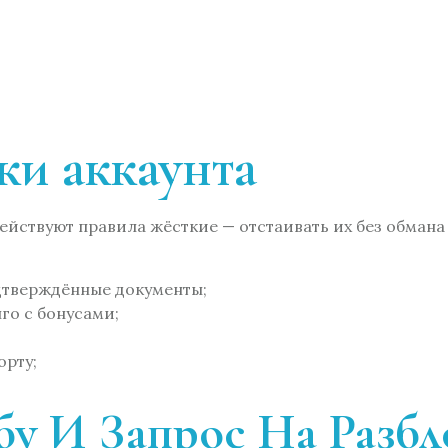
и аккаунта
 действуют правила жёсткие — отстаивать их без обман
дтверждённые документы;
о с бонусами;
орту;
у И Запрос На Разбл