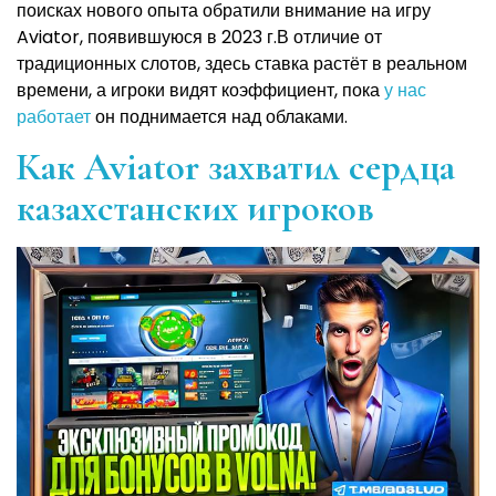
поисках нового опыта обратили внимание на игру
Aviator, появившуюся в 2023 г.В отличие от
традиционных слотов, здесь ставка растёт в реальном
времени, а игроки видят коэффициент, пока
у нас
работает
он поднимается над облаками.
Как Aviator захватил сердца
казахстанских игроков