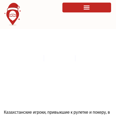
Авиатор: как кибер‑полет стал новым
бенчмарком казахстанского
онлайн‑казино
By
admin
June 4, 2026
5:35 am
Казахстанские игроки, привыкшие к рулетке и покеру, в