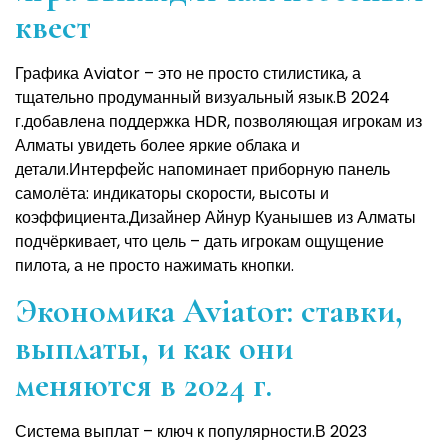
квест
Графика Aviator – это не просто стилистика, а
тщательно продуманный визуальный язык.В 2024
г.добавлена поддержка HDR, позволяющая игрокам из
Алматы увидеть более яркие облака и
детали.Интерфейс напоминает приборную панель
самолёта: индикаторы скорости, высоты и
коэффициента.Дизайнер Айнур Куанышев из Алматы
подчёркивает, что цель – дать игрокам ощущение
пилота, а не просто нажимать кнопки.
Экономика Aviator: ставки,
выплаты, и как они
меняются в 2024 г.
Система выплат – ключ к популярности.В 2023