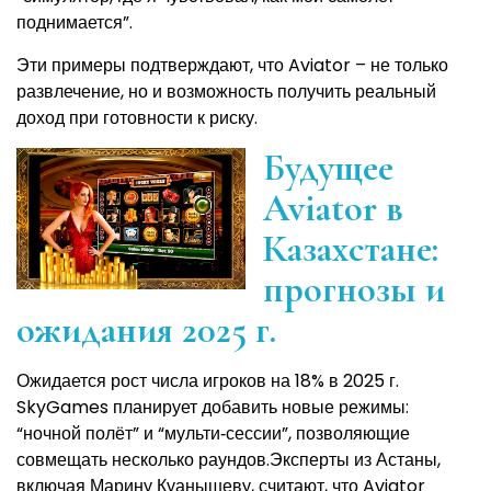
поднимается”.
Эти примеры подтверждают, что Aviator – не только
развлечение, но и возможность получить реальный
доход при готовности к риску.
Будущее
Aviator в
Казахстане:
прогнозы и
ожидания 2025 г.
Ожидается рост числа игроков на 18% в 2025 г.
SkyGames планирует добавить новые режимы:
“ночной полёт” и “мульти‑сессии”, позволяющие
совмещать несколько раундов.Эксперты из Астаны,
включая Марину Куанышеву, считают, что Aviator