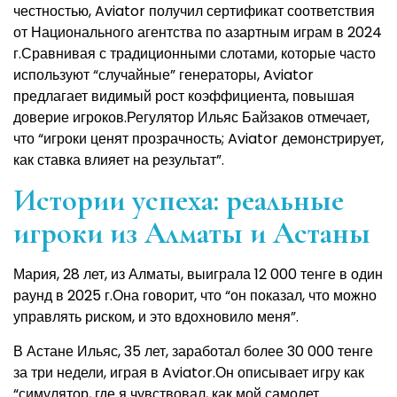
честностью, Aviator получил сертификат соответствия
от Национального агентства по азартным играм в 2024
г.Сравнивая с традиционными слотами, которые часто
используют “случайные” генераторы, Aviator
предлагает видимый рост коэффициента, повышая
доверие игроков.Регулятор Ильяс Байзаков отмечает,
что “игроки ценят прозрачность; Aviator демонстрирует,
как ставка влияет на результат”.
Истории успеха: реальные
игроки из Алматы и Астаны
Мария, 28 лет, из Алматы, выиграла 12 000 тенге в один
раунд в 2025 г.Она говорит, что “он показал, что можно
управлять риском, и это вдохновило меня”.
В Астане Ильяс, 35 лет, заработал более 30 000 тенге
за три недели, играя в Aviator.Он описывает игру как
“симулятор, где я чувствовал, как мой самолет