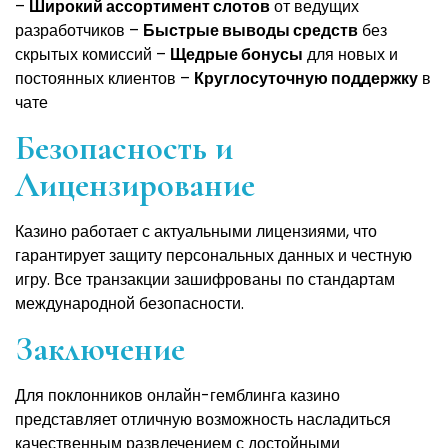
–
Широкий ассортимент слотов
от ведущих
разработчиков –
Быстрые выводы средств
без
скрытых комиссий –
Щедрые бонусы
для новых и
постоянных клиентов –
Круглосуточную поддержку
в
чате
Безопасность и
Лицензирование
Казино работает с актуальными лицензиями, что
гарантирует защиту персональных данных и честную
игру. Все транзакции зашифрованы по стандартам
международной безопасности.
Заключение
Для поклонников онлайн-гемблинга казино
представляет отличную возможность насладиться
качественным развлечением с достойными