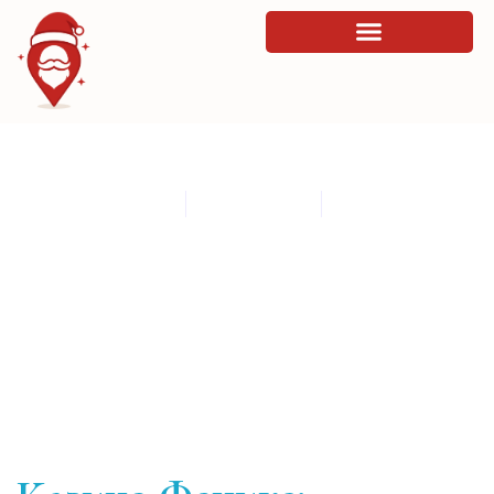
Казино Феникс: Возрождение Азарта
By
admin
May 21, 2026
2:54 pm