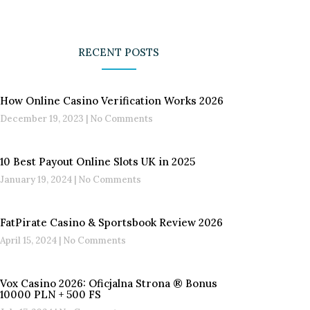
RECENT POSTS
How Online Casino Verification Works 2026
December 19, 2023
No Comments
10 Best Payout Online Slots UK in 2025
January 19, 2024
No Comments
FatPirate Casino & Sportsbook Review 2026
April 15, 2024
No Comments
Vox Casino 2026: Oficjalna Strona ®️ Bonus
10000 PLN + 500 FS