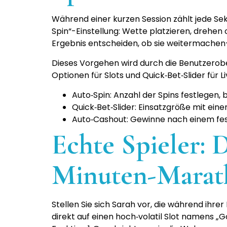
Während einer kurzen Session zählt jede Sek
Spin“-Einstellung: Wette platzieren, drehen
Ergebnis entscheiden, ob sie weitermachen
Dieses Vorgehen wird durch die Benutzerobe
Optionen für Slots und Quick‑Bet‑Slider für Li
Auto‑Spin: Anzahl der Spins festlegen, 
Quick‑Bet‑Slider: Einsatzgröße mit ein
Auto‑Cashout: Gewinne nach einem fes
Echte Spieler: 
Minuten-Marat
Stellen Sie sich Sarah vor, die während ihrer
direkt auf einen hoch‑volatil Slot namens „