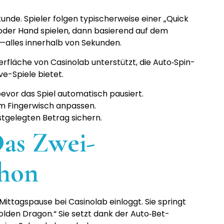
unde. Spieler folgen typischerweise einer „Quick
 oder Hand spielen, dann basierend auf dem
—alles innerhalb von Sekunden.
rfläche von Casinolab unterstützt, die Auto‑Spin-
ve-Spiele bietet.
bevor das Spiel automatisch pausiert.
em Fingerwisch anpassen.
tgelegten Betrag sichern.
Das Zwei-
hon
 Mittagspause bei Casinolab einloggt. Sie springt
Golden Dragon.“ Sie setzt dank der Auto‑Bet-