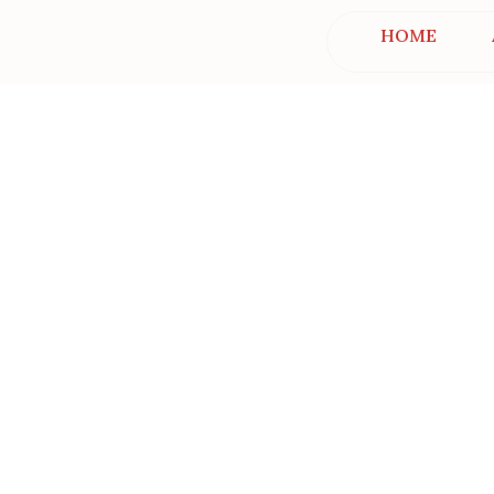
HOME
Casinolab