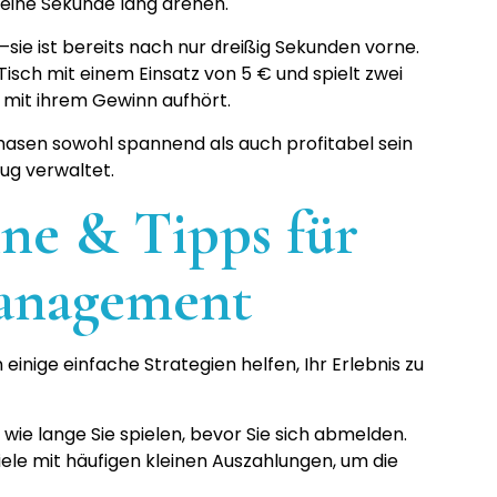
r eine Sekunde lang drehen.
—sie ist bereits nach nur dreißig Sekunden vorne.
isch mit einem Einsatz von 5 € und spielt zwei
e mit ihrem Gewinn aufhört.
lphasen sowohl spannend als auch profitabel sein
ug verwaltet.
ne & Tipps für
Management
einige einfache Strategien helfen, Ihr Erlebnis zu
e, wie lange Sie spielen, bevor Sie sich abmelden.
piele mit häufigen kleinen Auszahlungen, um die