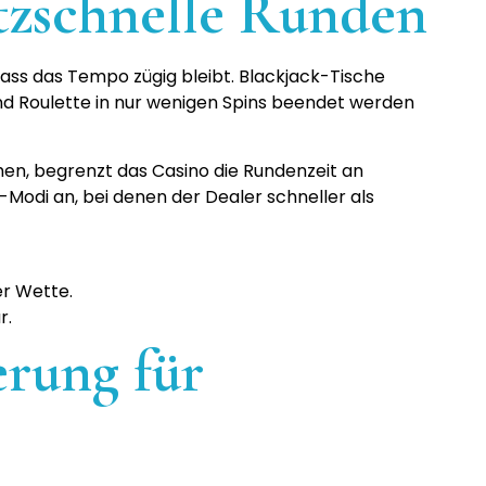
itzschnelle Runden
 dass das Tempo zügig bleibt. Blackjack-Tische
d Roulette in nur wenigen Spins beendet werden
hen, begrenzt das Casino die Rundenzeit an
Modi an, bei denen der Dealer schneller als
er Wette.
r.
rung für