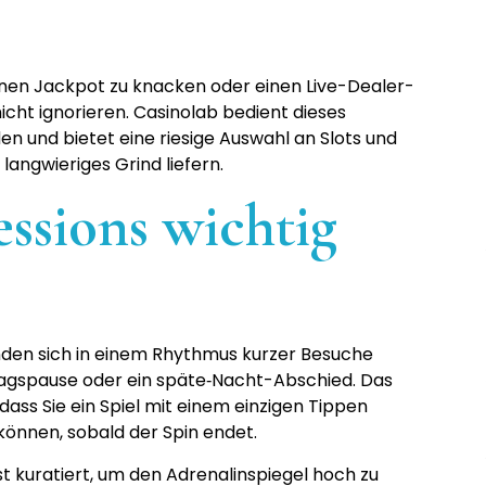
einen Jackpot zu knacken oder einen Live-Dealer-
cht ignorieren. Casinolab bedient dieses
en und bietet eine riesige Auswahl an Slots und
 langwieriges Grind liefern.
ssions wichtig
nden sich in einem Rhythmus kurzer Besuche
tagspause oder ein späte‑Nacht-Abschied. Das
odass Sie ein Spiel mit einem einzigen Tippen
önnen, sobald der Spin endet.
ist kuratiert, um den Adrenalinspiegel hoch zu