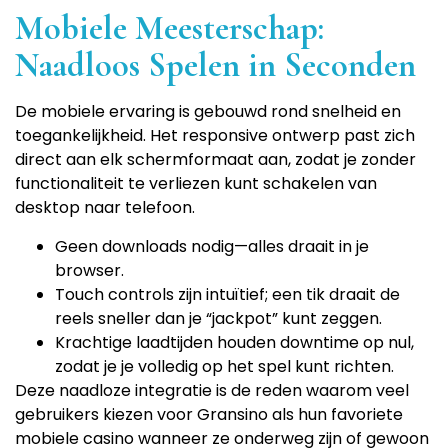
Mobiele Meesterschap:
Naadloos Spelen in Seconden
De mobiele ervaring is gebouwd rond snelheid en
toegankelijkheid. Het responsive ontwerp past zich
direct aan elk schermformaat aan, zodat je zonder
functionaliteit te verliezen kunt schakelen van
desktop naar telefoon.
Geen downloads nodig—alles draait in je
browser.
Touch controls zijn intuïtief; een tik draait de
reels sneller dan je “jackpot” kunt zeggen.
Krachtige laadtijden houden downtime op nul,
zodat je je volledig op het spel kunt richten.
Deze naadloze integratie is de reden waarom veel
gebruikers kiezen voor Gransino als hun favoriete
mobiele casino wanneer ze onderweg zijn of gewoon