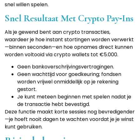
snel willen spelen.
Snel Resultaat Met Crypto Pay‑Ins
Als je gewend bent aan crypto transacties,
waardeer je hoe instant stortingen worden verwerkt
—binnen seconden—en hoe opnames direct kunnen
worden voltooid via crypto wallets tot €5.000.
Geen bankoverschrijvingsvertragingen.
Geen wachttijd voor goedkeuring; fondsen
worden vrijwel onmiddellijk op je rekening
gestort.
Je kunt meteen beginnen met spelen nadat je
de transactie hebt bevestigd.
Deze functie maakt korte sessies nog bevredigender
—je hoeft nooit dagen te wachten voordat je je winst
kunt gebruiken.