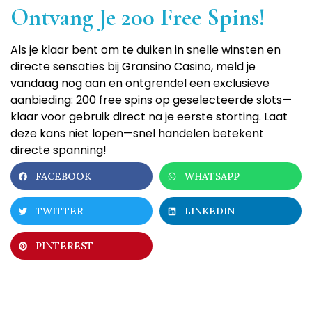
Ontvang Je 200 Free Spins!
Als je klaar bent om te duiken in snelle winsten en
directe sensaties bij Gransino Casino, meld je
vandaag nog aan en ontgrendel een exclusieve
aanbieding: 200 free spins op geselecteerde slots—
klaar voor gebruik direct na je eerste storting. Laat
deze kans niet lopen—snel handelen betekent
directe spanning!
FACEBOOK
WHATSAPP
TWITTER
LINKEDIN
PINTEREST