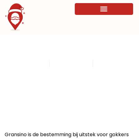
Gransino Casino: Snelle Winsten voor de
Snel‑Gedreven Speler
By
admin
March 22, 2026
11:51 am
Gransino is de bestemming bij uitstek voor gokkers