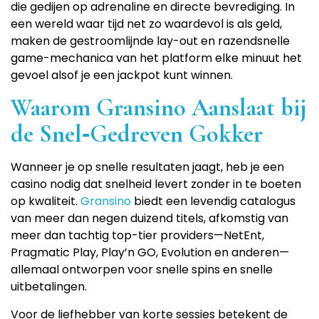
die gedijen op adrenaline en directe bevrediging. In
een wereld waar tijd net zo waardevol is als geld,
maken de gestroomlijnde lay-out en razendsnelle
game-mechanica van het platform elke minuut het
gevoel alsof je een jackpot kunt winnen.
Waarom Gransino Aanslaat bij
de Snel‑Gedreven Gokker
Wanneer je op snelle resultaten jaagt, heb je een
casino nodig dat snelheid levert zonder in te boeten
op kwaliteit.
Gransino
biedt een levendig catalogus
van meer dan negen duizend titels, afkomstig van
meer dan tachtig top-tier providers—NetEnt,
Pragmatic Play, Play’n GO, Evolution en anderen—
allemaal ontworpen voor snelle spins en snelle
uitbetalingen.
Voor de liefhebber van korte sessies betekent de