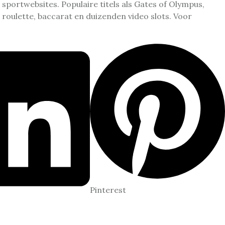
sportwebsites. Populaire titels als Gates of Olympus,
 roulette, baccarat en duizenden video slots. Voor
Pinterest