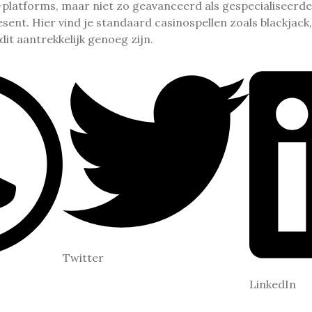
platforms, maar niet zo geavanceerd als gespecialiseerde 
ent. Hier vind je standaard casinospellen zoals blackjack,
it aantrekkelijk genoeg zijn.
Twitter
LinkedIn