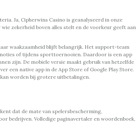
eria. Ja, Cipherwins Casino is geanalyseerd in onze
wie zekerheid boven alles stelt en de voorkeur geeft aan
, maar waakzaamheid blijft belangrijk. Het support-team
oties of tijdens sporttoernooien. Daardoor is een app
nnen zijn. De mobiele versie maakt gebruik van hetzelfde
ver een native app in de App Store of Google Play Store.
 kan worden bij grotere uitbetalingen.
tekent dat de mate van spelersbescherming,
voor bedrijven. Volledige paginavertaler en woordenboek,