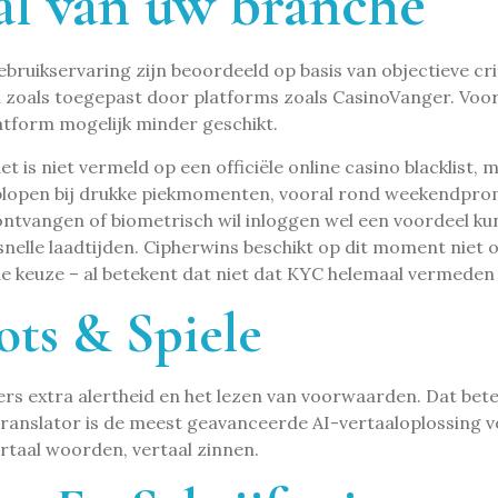
al van uw branche
ruikservaring zijn beoordeeld op basis van objectieve crit
 zoals toegepast door platforms zoals CasinoVanger. Voor 
atform mogelijk minder geschikt.
het is niet vermeld op een officiële online casino blacklist
oplopen bij drukke piekmomenten, vooral rond weekendprom
 ontvangen of biometrisch wil inloggen wel een voordeel ku
nelle laadtijden. Cipherwins beschikt op dit moment niet o
che keuze – al betekent dat niet dat KYC helemaal vermeden
ots & Spiele
elers extra alertheid en het lezen van voorwaarden. Dat be
 Translator is de meest geavanceerde AI-vertaaloplossing 
ertaal woorden, vertaal zinnen.