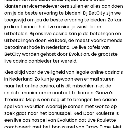
klantenservicemedewerkers zullen er alles aan doen
om je de beste ervaring te bieden! Bij BetCity zijn we
toegewijd om jou de beste ervaring te bieden. Zo kan
je direct vanuit het live casino je winst laten
uitbetalen. Bij ons live casino kan je de betalingen en
uitbetalingen doen via iDeal, de meest voorkomende
betaalmethode in Nederland. De live tafels van
BetCity worden gehost door Evolution, de grootste
live casino aanbieder ter wereld.
Kies altijd voor de veiligheid van legale online casino’s
in Nederland. Zo kun je gewoon een e-mail sturen
naar het online casino, al is dit misschien niet de
snelste manier om in contact te komen. Gonzo’s
Treasure Map is een nog uit te brengen live casino
spel van Evolution waarbij je samen met Gonzo op
zoek gaat naar het bonusspel. Red Door Roulette is
een live casinospel van Evolution dat Live Roulette
combineert met het bonusspel van Crazy Time. Met