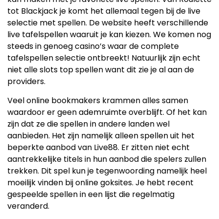
tot Blackjack je komt het allemaal tegen bij de live
selectie met spellen. De website heeft verschillende
live tafelspellen waaruit je kan kiezen. We komen nog
steeds in genoeg casino’s waar de complete
tafelspellen selectie ontbreekt! Natuurlijk zijn echt
niet alle slots top spellen want dit zie je al aan de
providers.
Veel online bookmakers krammen alles samen
waardoor er geen ademruimte overblijft. Of het kan
zijn dat ze die spellen in andere landen wel
aanbieden. Het zijn namelijk alleen spellen uit het
beperkte aanbod van Live88. Er zitten niet echt
aantrekkelijke titels in hun aanbod die spelers zullen
trekken. Dit spel kun je tegenwoording namelijk heel
moeilijk vinden bij online goksites. Je hebt recent
gespeelde spellen in een lijst die regelmatig
veranderd.