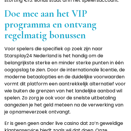
storting €15. Bonus staat al in het spelersaccount.
Doe mee aan het VIP
programma en ontvang
regelmatig bonussen
Voor spelers die specifiek op zoek zijn naar
Starsplay24 Nederland is het handig om de
belangrijkste sterke en minder sterke punten in één
oogopslag te zien. Door de internationale licentie, de
moderne betaalopties en de duidelijke voorwaarden
vormt dit platform een aantrekkelijk alternatief voor
wie buiten de grenzen van het landelijke aanbod wil
spelen. Zo zorg je ook voor de snelste uitbetaling
aangezien je het geld meteen na de verwerking van
je opnameverzoek ontvangt.
Er is geen geen ander live casino dat zo’n geweldige
klantenservice biedt zoals wij dat doen. Onze