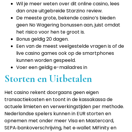
Wil je meer weten over dit online casino, lees
dan onze uitgebreide Starzino review.
De meeste grote, bekende casino’s bieden
geen No Wagering bonussen aan, juist omdat
het risico voor hen te groot is.
Bonus geldig 20 dagen.
Een van de meest veelgestelde vragen is of de
live casino games ook op de smartphones
kunnen worden gespeeld.
Voer een geldig e-mailadres in
Storten en Uitbetalen
Het casino rekent doorgaans geen eigen
transactiekosten en toont in de kassakassa de
actuele limieten en verwerkingstijden per methode.
Nederlandse spelers kunnen in EUR storten en
opnemen met onder meer Visa en Mastercard,
SEPA‑bankoverschrijving, het e‑wallet MiFinity en