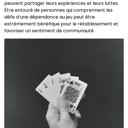
peuvent partager leurs expériences et leurs luttes.
Être entouré de personnes qui comprennent les
défis d’une dépendance au jeu peut être
extrêmement bénéfique pour le rétablissement et
favoriser un sentiment de communauté.