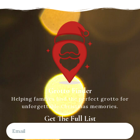
Grotto Finder
Helping families find the perfect grotto for
unforgettable Christmas memories.
Get The Full List