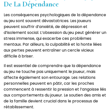
De La Dépendance
Les conséquences psychologiques de la dépendance
au jeu sont souvent dévastatrices. Les joueurs
peuvent souffrir d’anxiété, de dépression et
d’isolement social. L’obsession du jeu peut générer un
stress immense, qui exacerbe ces problèmes
mentaux. Par ailleurs, la culpabilité et la honte liées
aux pertes peuvent entraîner un cercle vicieux
difficile à briser.
Il est essentiel de comprendre que la dépendance
au jeu ne touche pas uniquement le joueur, mais
affecte également son entourage. Les relations
personnelles peuvent en pâtir, car les proches
commencent à ressentir la pression et l’angoisse liés
aux comportements du joueur. Le soutien des amis et
de la famille devient crucial dans le processus de
rétablissement.