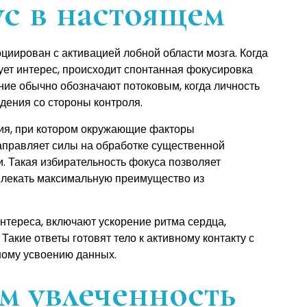
ус в настоящем
циирован с активацией лобной области мозга. Когда
ет интерес, происходит спонтанная фокусировка
ние обычно обозначают потоковым, когда личность
дения со стороны контроля.
ия, при котором окружающие факторы
аправляет силы на обработке существенной
. Такая избирательность фокуса позволяет
влекать максимальную преимущество из
нтереса, включают ускорение ритма сердца,
Такие ответы готовят тело к активному контакту с
ному усвоению данных.
м увлеченность