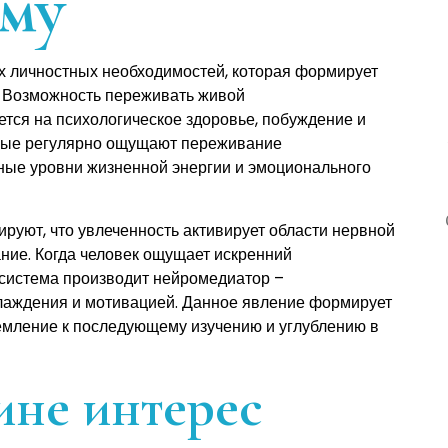
му
х личностных необходимостей, которая формирует
. Возможность переживать живой
тся на психологическое здоровье, побуждение и
орые регулярно ощущают переживание
ные уровни жизненной энергии и эмоционального
уют, что увлеченность активирует области нервной
ние. Когда человек ощущает искренний
 система производит нейромедиатор –
лаждения и мотивацией. Данное явление формирует
ремление к последующему изучению и углублению в
ине интерес