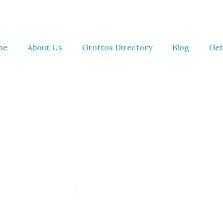
me
About Us
Grottos Directory
Blog
Get
жно ощущать заинтересованн
By
admin
March 11, 2026
6:25 pm