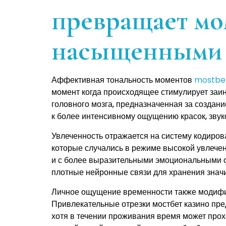
превращает мо
насыщенными
Аффективная тональность моментов
mostbe
момент когда происходящее стимулирует заи
головного мозга, предназначенная за создан
к более интенсивному ощущению красок, звуко
Увлеченность отражается на систему кодиров
которые случались в режиме высокой увлече
и с более выразительными эмоциональными с
плотные нейронные связи для хранения знач
Личное ощущение временности также модифи
Привлекательные отрезки мостбет казино пр
хотя в течении проживания время может прох