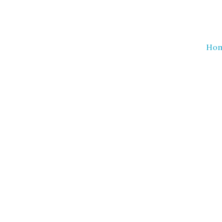
Ho
Зачем личности ва