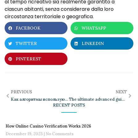
al tempo ricreativo sia realmente garantito a
ciascun abitanti, senza considerare dalla loro
circostanza territoriale o geografica.
FACEBOOK
WHATSAPP
TWITTER
LINKEDIN
PINTEREST
PREVIOUS
NEXT
Как алгоритмы используются в электронных играх
The ultimate advanced guide to mastering chicken road casino strategies
RECENT POSTS
How Online Casino Verification Works 2026
December 19, 2023
No Comments