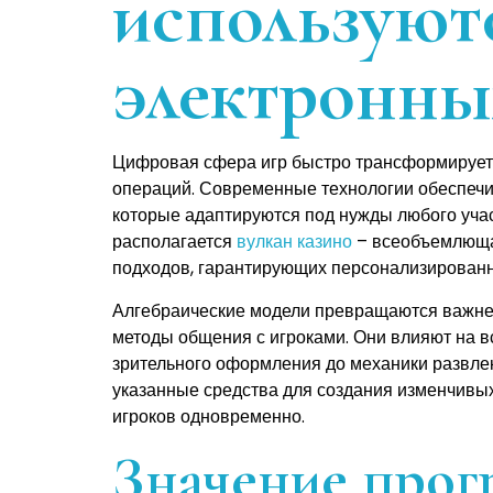
используют
электронны
Цифровая сфера игр быстро трансформирует
операций. Современные технологии обеспеч
которые адаптируются под нужды любого уча
располагается
вулкан казино
– всеобъемлюща
подходов, гарантирующих персонализированн
Алгебраические модели превращаются важне
методы общения с игроками. Они влияют на вс
зрительного оформления до механики развлек
указанные средства для создания изменчивых
игроков одновременно.
Значение прог