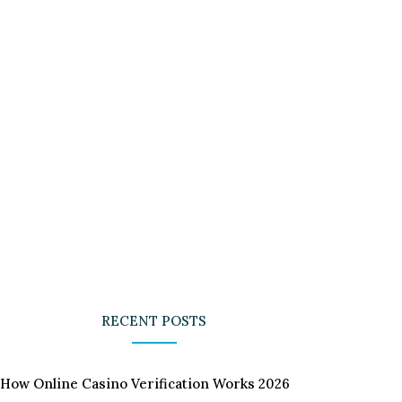
RECENT POSTS
How Online Casino Verification Works 2026