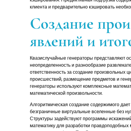
клиента и предварительно кэшировать необх
Создание прои
явлений и итог
Квазислучайные генераторы представляют ос
неопределенность и разнообразие развлекате
ответственность за создание произвольных 
происшествий, размещение предметов и ген
генераторы используют комплексные математ
математической произвольности.
Алгоритмическая создание содержимого дает
безграничные виртуальные вселенные без ну
Структуры задействуют программы искажений
математику для разработки правдоподобных м