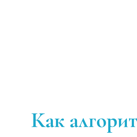
Как алгори