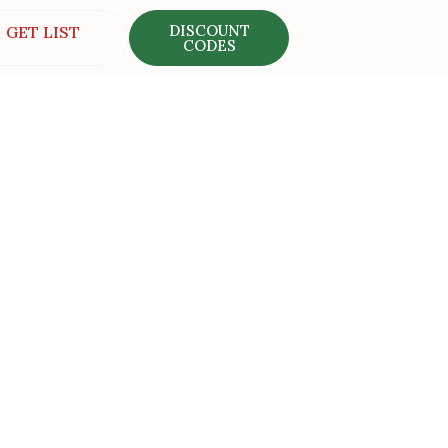
DISCOUNT
GET LIST
CODES
нных играх