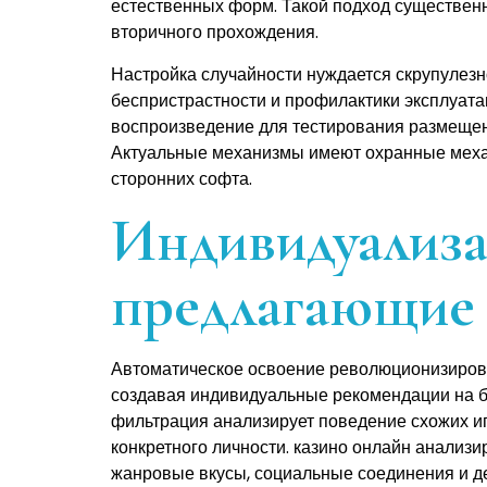
естественных форм. Такой подход существенн
вторичного прохождения.
Настройка случайности нуждается скрупулезн
беспристрастности и профилактики эксплуата
воспроизведение для тестирования размещен
Актуальные механизмы имеют охранные меха
сторонних софта.
Индивидуализа
предлагающие
Автоматическое освоение революционизиров
создавая индивидуальные рекомендации на б
фильтрация анализирует поведение схожих и
конкретного личности. казино онлайн анализи
жанровые вкусы, социальные соединения и 