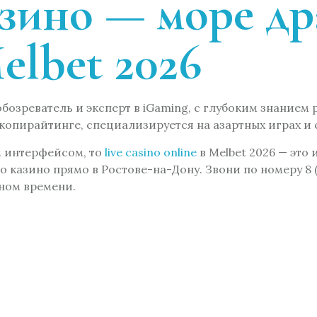
зино — море др
elbet 2026
бозреватель и эксперт в iGaming, с глубоким знанием 
 копирайтинге, специализируется на азартных играх и с
м интерфейсом, то
live casino online
в Melbet 2026 — это
казино прямо в Ростове-на-Дону. Звони по номеру 8 (8
ьном времени.