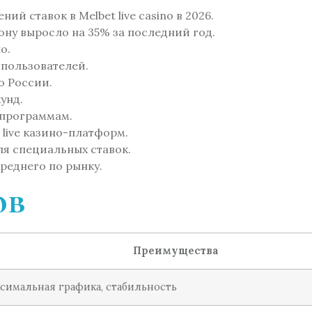
й ставок в Melbet live casino в 2026.
ону выросло на 35% за последний год.
о.
 пользователей.
о России.
унд.
 программам.
live казино-платформ.
ля специальных ставок.
реднего по рынку.
ов
Преимущества
симальная графика, стабильность