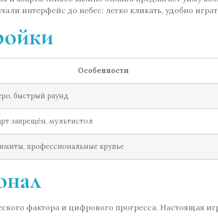
али интерфейс до небес: легко кликать, удобно играть
ройки
Особенности
еро, быстрый раунд
арт запрещён, мультистол
имиты, профессиональные крупье
онал
веческого фактора и цифрового прогресса. Настоящая