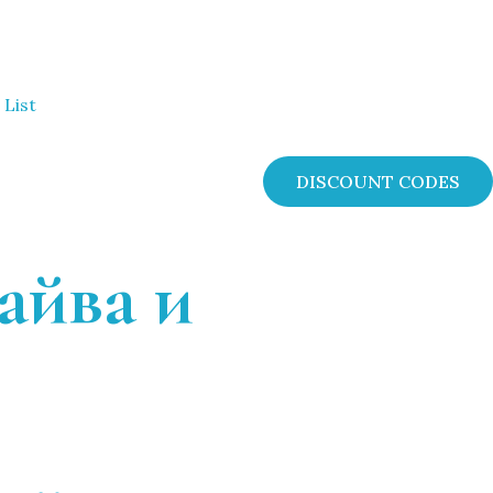
 List
DISCOUNT CODES
айва и