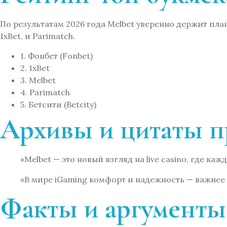
По результатам 2026 года Melbet уверенно держит пла
1xBet, и Parimatch.
1. Фонбет (Fonbet)
2. 1xBet
3. Melbet
4. Parimatch
5. Бетсити (Betcity)
Архивы и цитаты 
«Melbet — это новый взгляд на live casino, где к
«В мире iGaming комфорт и надежность — важнее в
Факты и аргументы