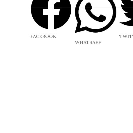
FACEBOOK
TWIT
WHATSAPP