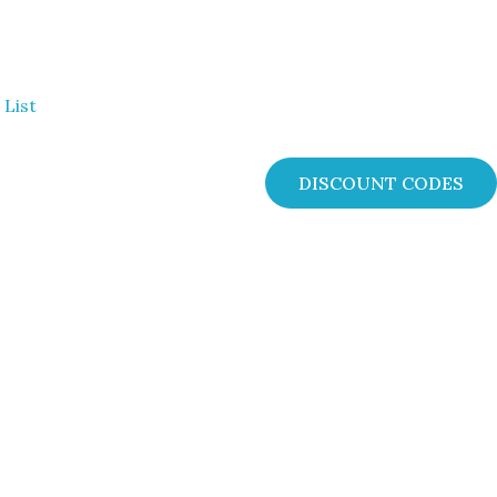
 List
DISCOUNT CODES
 kompaniyasi sharhi