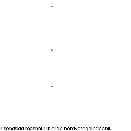
By
admin
April 1, 2026
1:40 pm
ar sohasida mashhurlik ortib borayotgani sababli,