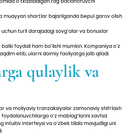
mida oʻtkaziladigan ragʻbatlantiruvchi
da muayyan shartlar bajarilganda bepul garov olish
 uchun turli darajadagi sovgʻalar va bonuslar
li, balki foydali ham boʻlishi mumkin. Kompaniya oʻz
dim etib, ularni doimiy faoliyatga jalb qiladi.
rga qulaylik va
r va moliyaviy tranzaksiyalar zamonaviy shifrlash
foydalanuvchilarga o‘z mablag‘larini xavfsiz
ntuitiv interfeysi va oʻzbek tilida mavjudligi uni
i.