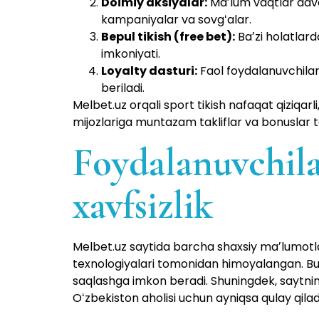
Doimiy aksiyalar:
Maʼlum vaqtlar davo
kampaniyalar va sovgʻalar.
Bepul tikish (free bet):
Baʼzi holatlar
imkoniyati.
Loyalty dasturi:
Faol foydalanuvchilar
beriladi.
Melbet.uz orqali sport tikish nafaqat qiziqar
mijozlariga muntazam takliflar va bonuslar taq
Foydalanuvchila
xavfsizlik
Melbet.uz saytida barcha shaxsiy maʼlumotla
texnologiyalari tomonidan himoyalangan. Bu 
saqlashga imkon beradi. Shuningdek, saytning i
Oʻzbekiston aholisi uchun ayniqsa qulay qilad