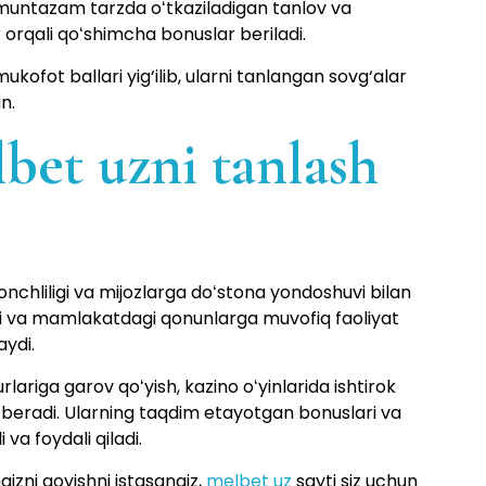
untazam tarzda oʻtkaziladigan tanlov va
orqali qoʻshimcha bonuslar beriladi.
ukofot ballari yig‘ilib, ularni tanlangan sovg‘alar
n.
bet uzni tanlash
onchliligi va mijozlarga doʻstona yondoshuvi bilan
ishi va mamlakatdagi qonunlarga muvofiq faoliyat
aydi.
lariga garov qoʻyish, kazino oʻyinlarida ishtirok
i beradi. Ularning taqdim etayotgan bonuslari va
 va foydali qiladi.
gizni qoyishni istasangiz,
melbet uz
sayti siz uchun