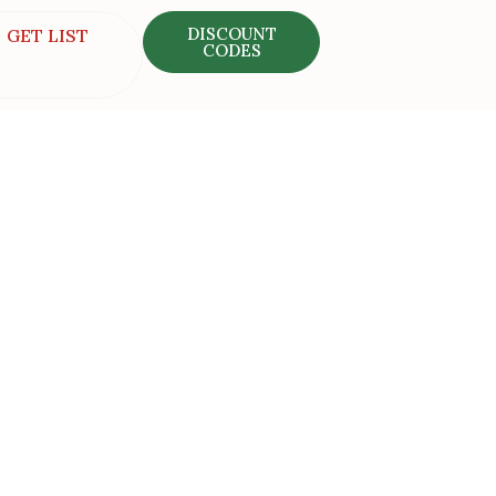
DISCOUNT
GET LIST
CODES
kompaniyasi sharhi