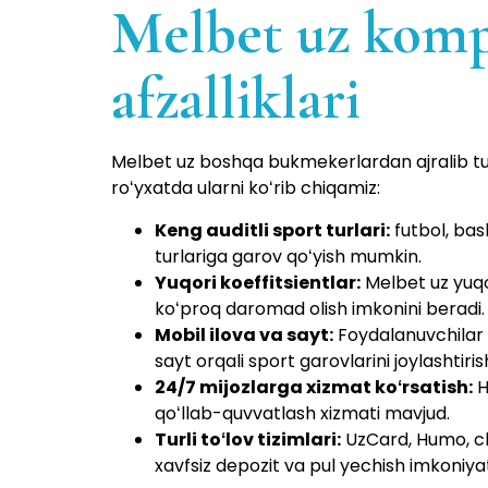
Melbet uz kompa
afzalliklari
Melbet uz boshqa bukmekerlardan ajralib tur
roʻyxatda ularni koʻrib chiqamiz:
Keng auditli sport turlari:
futbol, bas
turlariga garov qoʻyish mumkin.
Yuqori koeffitsientlar:
Melbet uz yuqor
koʻproq daromad olish imkonini beradi.
Mobil ilova va sayt:
Foydalanuvchilar i
sayt orqali sport garovlarini joylashtiri
24/7 mijozlarga xizmat koʻrsatish:
H
qoʻllab-quvvatlash xizmati mavjud.
Turli toʻlov tizimlari:
UzCard, Humo, cli
xavfsiz depozit va pul yechish imkoniyat