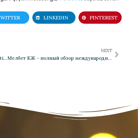
TWITTER
LINKEDIN
PINTEREST
NEXT
Melbet.uz – Oʻzbekistondagi eng ishonchli tikish kompaniyasi sharhi
Мелбет КЖ – полный обзор международной букмекерской компании