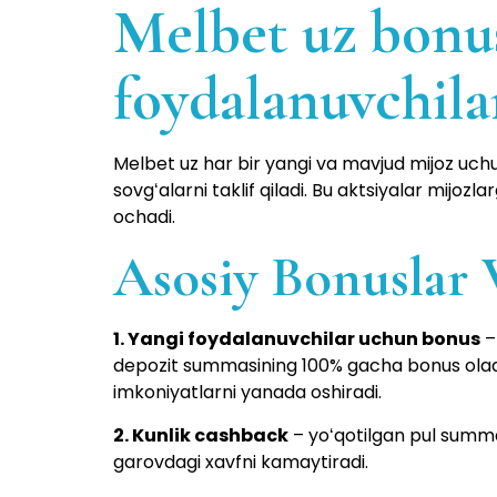
Melbet uz bonus
foydalanuvchila
Melbet uz har bir yangi va mavjud mijoz uchu
sovgʻalarni taklif qiladi. Bu aktsiyalar mijo
ochadi.
Asosiy Bonuslar V
1. Yangi foydalanuvchilar uchun bonus
–
depozit summasining 100% gacha bonus oladi
imkoniyatlarni yanada oshiradi.
2. Kunlik cashback
– yoʻqotilgan pul summa
garovdagi xavfni kamaytiradi.