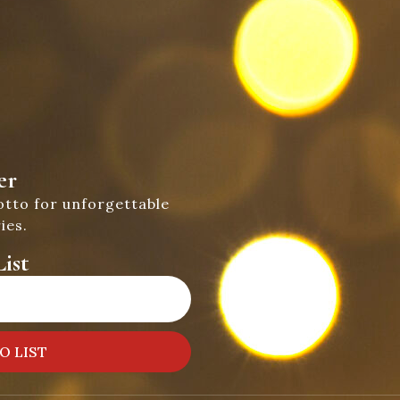
er
otto for unforgettable
ies.
ist
O LIST