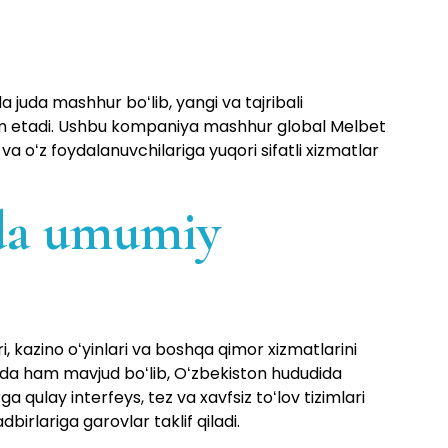
 juda mashhur boʻlib, yangi va tajribali
m etadi. Ushbu kompaniya mashhur global Melbet
 va oʻz foydalanuvchilariga yuqori sifatli xizmatlar
da umumiy
, kazino oʻyinlari va boshqa qimor xizmatlarini
lida ham mavjud boʻlib, Oʻzbekiston hududida
a qulay interfeys, tez va xavfsiz toʻlov tizimlari
irlariga garovlar taklif qiladi.