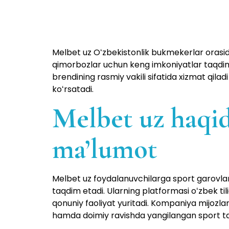
Melbet uz Oʻzbekistonlik bukmekerlar orasida
qimorbozlar uchun keng imkoniyatlar taqdi
brendining rasmiy vakili sifatida xizmat qiladi
koʻrsatadi.
Melbet uz haqi
maʼlumot
Melbet uz foydalanuvchilarga sport garovlari
taqdim etadi. Ularning platformasi oʻzbek ti
qonuniy faoliyat yuritadi. Kompaniya mijozlarg
hamda doimiy ravishda yangilangan sport tadb